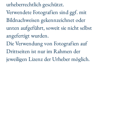
urheberrechtlich geschützt.
Verwendete Fotografien sind ggf. mit
Bildnachweisen gekennzeichnet oder
unten aufgeführt, soweit sie nicht selbst
angefertigt wurden.
Die Verwendung von Fotografien auf
Drittseiten ist nur im Rahmen der
jeweiligen Lizenz der Urheber möglich.
Mumcu Immobilienmanagement - Ihr
zuverlässiger Partner in Berlin !
Kontaktperson:
Atilla Mumcu
Telefon :
+49 (0) 177 4308904
E-Mail:
info@mumcu-
immobilienmanagement.de
Adresse:
Gitschiner Straße 61 in